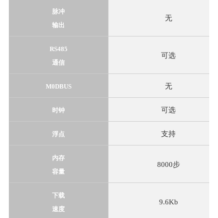
脉冲
无
输出
RS485
可选
通信
无
M0DBUS
可选
时钟
支持
浮点
内存
8000步
容量
下载
9.6Kb
速度