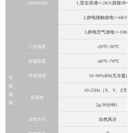
CE&ROHS
1,雷击浪涌+/-2KV,群脉冲+/-
2,静电接触放电+/-6KV；
3,静电空气放电+/-10KV.
工作温度
-20℃~50℃
存储温度
-40℃~70℃
环境湿度
10~90%RH(无冷凝)
环
境
10-25Hz（X、Y、Z方向
规
抗震性
格
2g/30分钟）
冷却方式
自然风冷