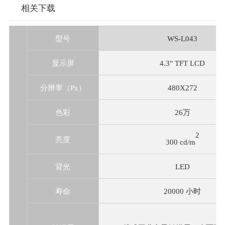
相关下载
型号
WS-L043
显示屏
4.3" TFT LCD
分辨率（Px）
480X272
色彩
26万
2
亮度
300 cd/m
背光
LED
寿命
20000 小时