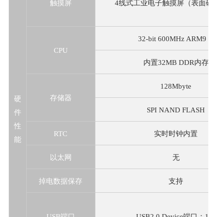
触摸屏
4线式工业电子触摸屏（表面硬度
32-bit 600MHz ARM9，
CPU
内置32MB DDR内存
128Mbyte
存储器
硬
SPI NAND FLASH
件
性
RTC
实时时钟内置
能
以太网
无
掉电数据保存
支持
USB端口
USB2.0 Device端口：1个