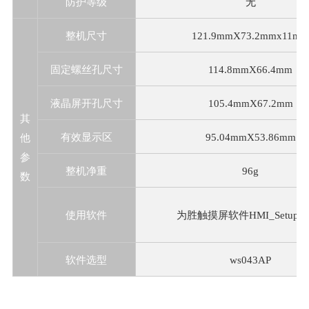
防护等级
无
整机尺寸
121.9mmX73.2mmx11m
固定螺丝孔尺寸
114.8mmX66.4mm
液晶屏开孔尺寸
105.4mmX67.2mm
其
有效显示区
95.04mmX53.86mm
他
参
整机净重
96g
数
使用软件
为胜触摸屏软件HMI_Setup_
软件选型
ws043AP