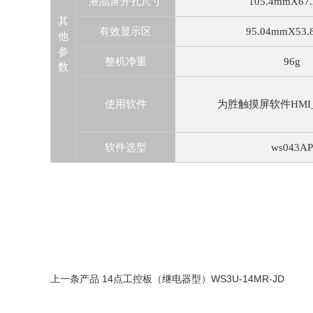
液晶屏开孔尺寸
105.4mmX67
其
有效显示区
95.04mmX53
他
参
整机净重
96g
数
使用软件
为胜触摸屏软件HMI_S
软件选型
ws043AP
上一条产品 14点工控板（继电器型）WS3U-14MR-JD