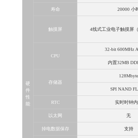
寿命
20000 小
触摸屏
4线式工业电子触摸屏（
32-bit 600MHz
CPU
内置32MB D
128Mbyt
存储器
硬
SPI NAND F
件
性
RTC
实时时钟内
能
以太网
无
掉电数据保存
支持