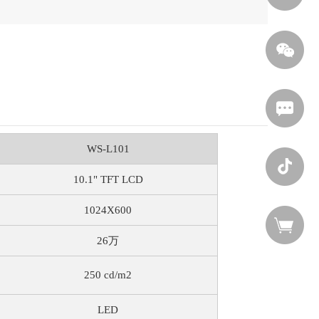
WS-L101
10.1" TFT LCD
1024X600
26万
250 cd/m2
LED