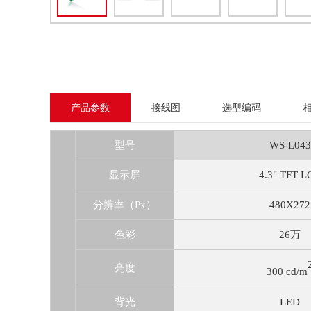
产品参数
接线图
选型编码
型号
WS-L043
显示屏
4.3" TFT L
分辨率（Px）
480X272
色彩
26万
亮度
300 cd/m
背光
LED