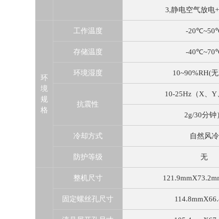
3,静电空气放电+/-
工作温度
-20℃~50
存储温度
-40℃~70
环境湿度
10~90%RH(
环
境
10-25Hz（X、
规
抗震性
格
2g/30分钟
冷却方式
自然风冷
防护等级
无
整机尺寸
121.9mmX73.2
固定螺丝孔尺寸
114.8mmX66