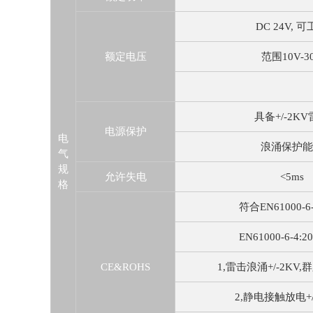
DC 24V, 
额定电压
范围10V-3
具备+/-2K
电源保护
电
浪涌保护能
气
规
允许失电
<5ms
格
符合EN61000-6-
EN61000-6-4:
CE&ROHS
1,雷击浪涌+/-2KV,群
2,静电接触放电+/