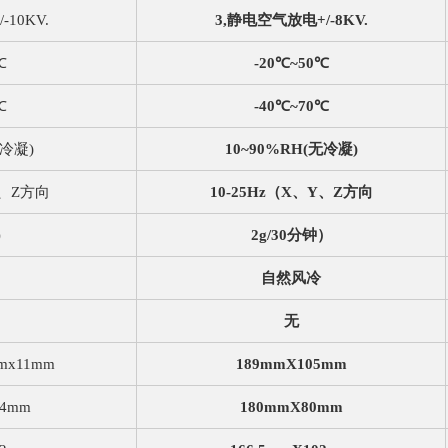
10KV.
3,静电空气放电+/-8KV.
℃
-20℃~50℃
℃
-40℃~70℃
无冷凝)
10~90%RH(无冷凝)
Y、Z方向
10-25Hz（X、Y、Z方向
）
2g/30分钟）
自然风冷
无
mmx11mm
189mmX105mm
.4mm
180mmX80mm