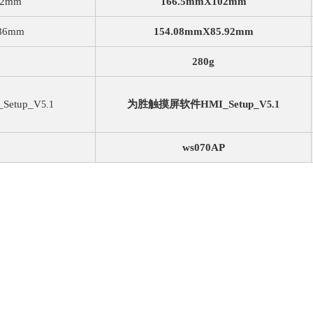
.2mm
166.5mmX102mm
.86mm
154.08mmX85.92mm
280g
etup_V
为胜触摸屏软件HMI_Setup_V
5.1
5.1
ws
070AP