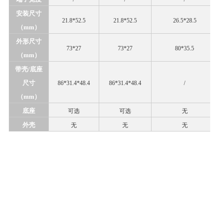
安装尺寸
21.8*52.5
21.8*52.5
26.5*28.5
（
mm）
外形尺寸
73*27
73*27
80*35.5
（
mm）
带壳
/底座
尺寸
86*31.4*48.4
86*31.4*48.4
/
（mm）
底座
可选
可选
无
外壳
无
无
无