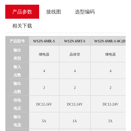
产品参数
接线图
选型编码
相关下载
产品
型号
WS2N-6MR-S
WS2N-6MT-S
WS2N-6MR-S-0C(D)
输出
继电器
晶体管
继电器
类型
输入
4
4
4
点数
输出
2
2
2
点数
供电
DC12-24V
DC12-24V
DC12-24V
电压
输出
5A
1A
5A
电流